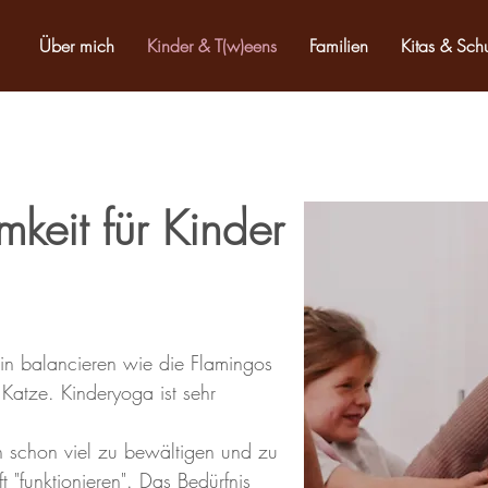
Über mich
Kinder & T(w)eens
Familien
Kitas & Sch
keit für Kinder
in balancieren wie die Flamingos
Katze. Kinderyoga ist
sehr
n schon viel zu bewältigen und zu
t "funktionieren". Das Bedürfnis