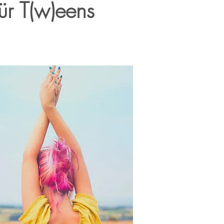
ür T(w)eens