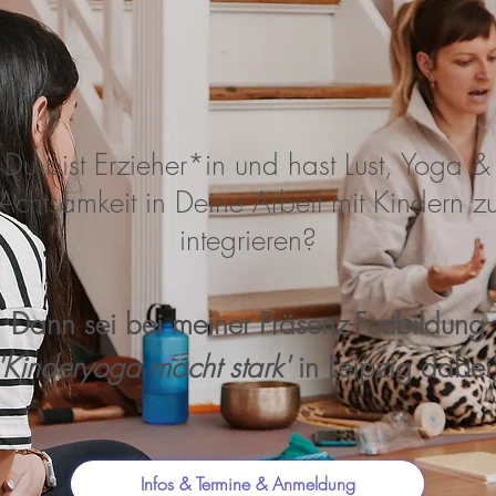
Du bist Erzieher*in und hast Lust, Yoga &
Achtsamkeit in Deine Arbeit mit Kindern z
integrieren?
Dann sei bei meiner Präsenz-Fortbildung
'Kinderyoga macht stark'
in Leipzig dabei
Infos & Termine & Anmeldung