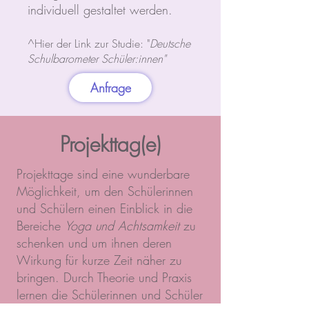
individuell gestaltet werden.
^Hier der Link zur Studie: "
Deutsche
Schulbarometer Schüler:innen"
Anfrage
Projekttag(e)
Projekttage sind eine wunderbare
Möglichkeit, um den Schülerinnen
und Schülern einen Einblick in die
Bereiche
Yoga und Achtsamkeit
zu
schenken und um ihnen deren
Wirkung für kurze Zeit näher zu
bringen. Durch Theorie und Praxis
lernen die Schülerinnen und Schüler