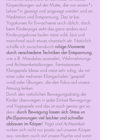
Körperübungen auf der Matte, die von einem*r
Lehrer*in gezeigt und angesagt werden und an
Meditation und Entspannung. Das ist bei
Yogakursen für Erwachsene auch üblich, doch
beim Kinderyoga sieht das ganz anders aus!
Kinderyogakurse laufen meist wild, laut und
manchmal auch etwas chaotisch ab. Natürlich
schaffe ich zwischendurch
ruhige Momente
durch verschiedene Techniken der Entspannung
,
wie z.B. Mandalas ausmalen, Wahrnehmungs-
und Achtsamkeitsübungen, Fantasiereisen,
Klangspiele (diese sind meist sehr ruhig, da mit
einer oder mehreren Klangschalen "gespielt"
wird) oder Übungen, die den Fokus auf unsere
Atmung lenken.
Durch den natürlichen Bewegungsdrang der
Kinder überwiegen in jeder Einheit Bewegungs-
und Yogaspiele und das ist auch genau gut so,
denn
durch Bewegung lassen sich Stress un
(An-)Spannungen viel leichter und schneller
abbauen im Körper
!
Yoga und Achtsamkeit
wirken sich nicht nur positiv auf unseren Körper
aus, sondern auch auf unsere Psyche und somit