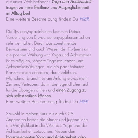
auf unser Wohlbefinden:
Yoga und Achtsamkeit
tragen zu mehr Resilienz und Ausgeglichenheit
im Alltag bei!
Eine weitere Beschreibung findest Du
HIER
.
Die T(w)eenyogaeinheiten
kommen Deiner
Vorstellung von Erwachsenenyogakursen schon
sehr viel näher: Durch das zunehmende
Bewusstsein und auch Wissen der T(w)eens um
die positive Wirkung von Yoga und Achtsamkeit
ist es möglich, längere Yogasequenzen und
Achtsamkeitsübungen, die ein paar Minuten
Konzentration erfordern, durchzuführen.
Manchmal braucht es am Anfang etwas mehr
Zeit und Vertrauen, damit die Jugendlichen sich
für die Übungen öffnen und
einen Zugang zu
sich selbst spüren können.​
Eine weitere Beschreibung findest Du
HIER
.
Sowohl in meinen Kurs- als auch GTA-
Angeboten haben die
Kinder und Jugendliche
die Möglichkeit in die Welt des Yoga und der
Achtsamkeit einzutauchen. Neben den
Hauptelementen Yoga und Achtsamkeit, also