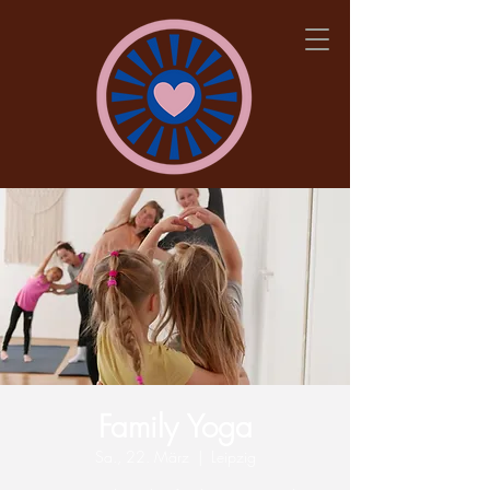
Family Yoga
Sa., 22. März
  |  
Leipzig