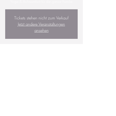
Yoga & Achtsamkeit für die ganze Familie
Tickets stehen nicht zum Verkauf
Jetzt andere Veranstaltungen
ansehen
Zeit & Ort
22. März 2025, 10:30 – 12:00
Leipzig, Blümnerstraße 37, 04229 Leipzig,
Deutschland
Diese Veranstaltung teilen